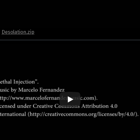
️
Desolation.zip