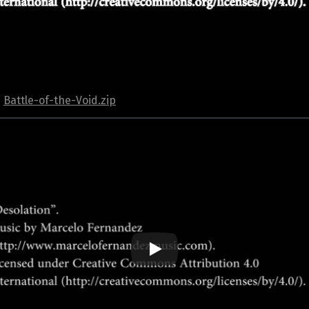
️
Battle-of-the-Void.zip