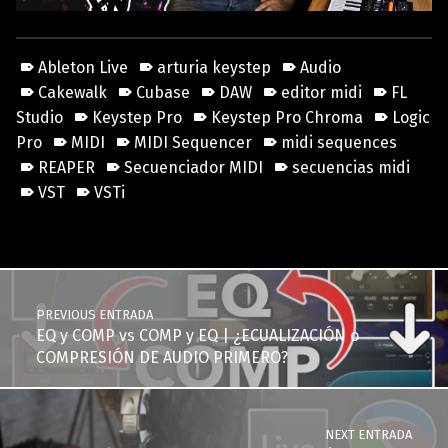
Ableton Live
arturia keystep
Audio
Cakewalk
Cubase
DAW
editor midi
FL
Studio
Keystep Pro
Keystep Pro Chroma
Logic
Pro
MIDI
MIDI Sequencer
midi sequences
REAPER
Secuenciador MIDI
secuencias midi
VST
VSTi
Skip back to main navigation
Post navigation
PREVIOUS ENTRADA
EQ y COMP vs COMP y EQ | ¿ECUALIZACIÓN o
COMPRESIÓN DE AUDIO PRIMERO?
NEXT ENTRADA