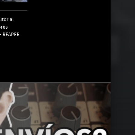
torial
ores
REAPER