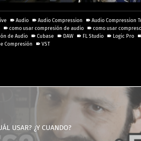
ive
Audio
Audio Compression
Audio Compression Tu
k
como usar compresión de audio
como usar compres
ón de Audio
Cubase
DAW
FL Studio
Logic Pro
 de Compresión
VST
UÁL USAR? ¿Y CUANDO?