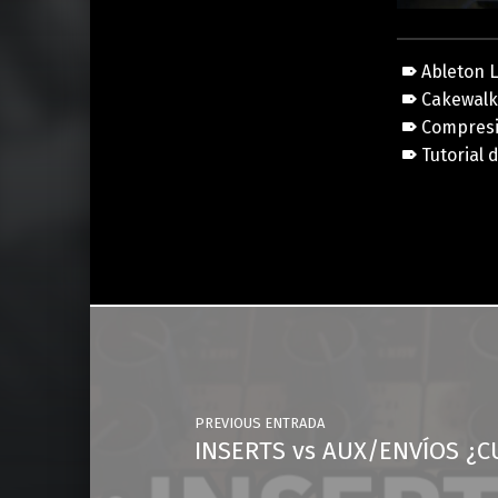
Ableton L
Cakewal
Compresi
Tutorial
Skip back to main navigation
Post navigation
PREVIOUS ENTRADA
INSERTS vs AUX/ENVÍOS ¿C