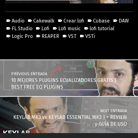
Audio
Cakewalk
Crear lofi
Cubase
DAW
FL Studio
Lofi
Lofi music
lofi tutorial
Logic Pro
REAPER
VST
VSTi
Skip back to main navigation
Post navigation
PREVIOUS ENTRADA
10 MEJORES PLUGINS ECUALIZADORES GRATIS |
BEST FREE EQ PLUGINS
NEXT ENTRADA
KEYLAB MK3 vs KEYLAB ESSENTIAL MK3 | + REVIEW
y GUÍA DE USO