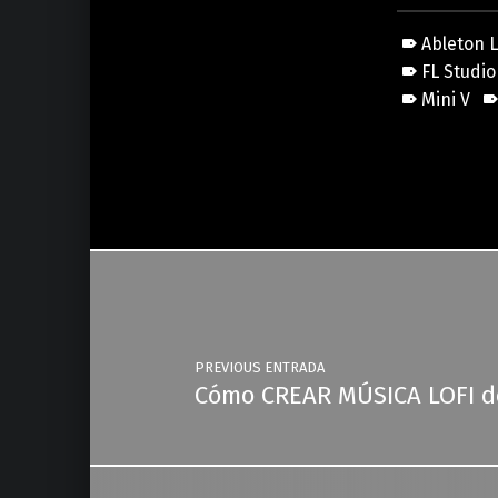
Ableton L
FL Studio
Mini V
Skip back to main navigation
Post navigation
PREVIOUS ENTRADA
Cómo CREAR MÚSICA LOFI d