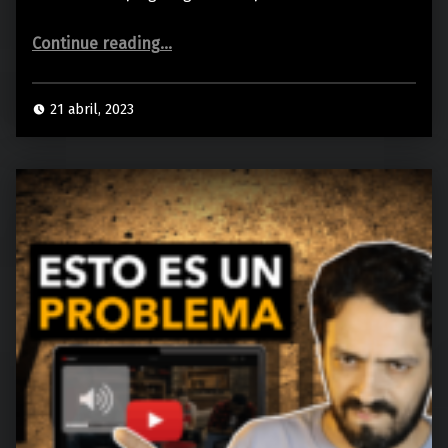
“5 DELAYS que no pueden faltar en tu COLECCIÓN DE EFECTOS”
Continue reading
…
21 abril, 2023