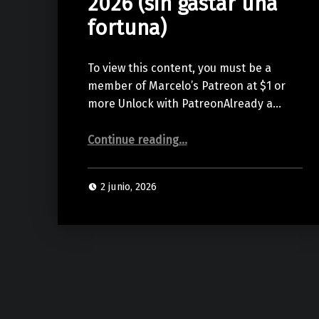
2026 (sin gastar una
fortuna)
To view this content, you must be a
member of Marcelo’s Patreon at $1 or
more Unlock with PatreonAlready a…
“Cómo EMPEZAR a PRODUCIR MÚSICA en 2026 (sin gastar una fortuna)”
Continue reading
…
2 junio, 2026