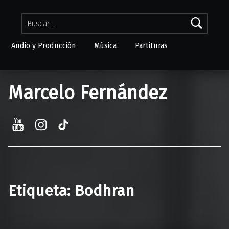
Buscar:
Audio y Producción
Música
Partituras
Skip to menu toggle button
Marcelo Fernández
YouTube
Instagram
TikTok
Etiqueta:
Bodhran