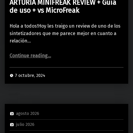
ARTURIA MINIFREAK REVIEW + Guía
de uso + vs MicroFreak
Hola a todos!Hoy les traigo un review de uno de los
sintetizadores que me parece mejor en cuanto a
relación…
“ARTURIA MINIFREAK REVIEW + Guía de uso + vs MicroFreak”
Continue reading
…
7 octubre, 2024
agosto 2026
julio 2026