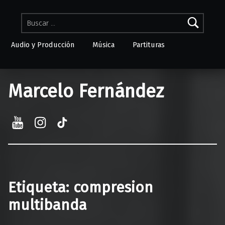
Buscar:
Audio y Producción
Música
Partituras
Skip to menu toggle button
Marcelo Fernández
YouTube
Instagram
TikTok
Etiqueta:
compresion
multibanda