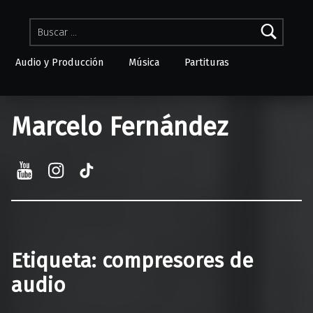
Buscar:
Audio y Producción
Música
Partituras
Skip to menu toggle button
Marcelo Fernández
YouTube
Instagram
TikTok
Etiqueta:
compresores de
audio