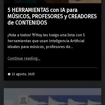
5 HERRAMIENTAS con IA para
MÚSICOS, PROFESORES y CREADORES
de CONTENIDOS
¡Hola a todos! 👋Hoy les traigo una lista con 5
herramientas que usan Inteligencia Artificial
ideales para músicos, profesores de…
“5 HERRAMIENTAS con IA para MÚSICOS, PROFESORES y CREADORES de CONTENIDOS”
Continue reading
…
22 agosto, 2025