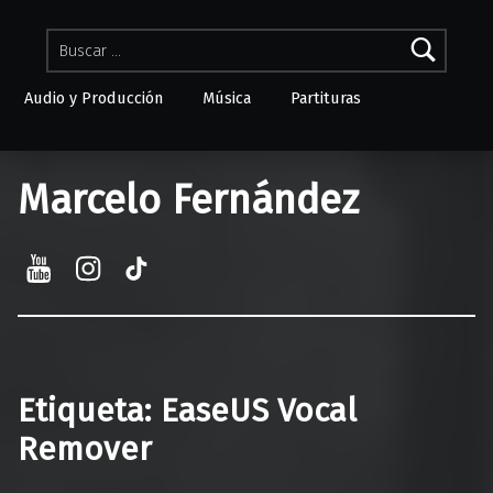
Buscar:
Audio y Producción
Música
Partituras
Skip to menu toggle button
Marcelo Fernández
YouTube
Instagram
TikTok
Etiqueta:
EaseUS Vocal
Remover