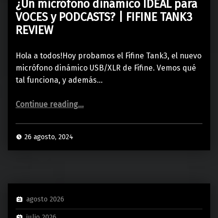
¿Un micrófono dinámico IDEAL para
VOCES y PODCASTS? | FIFINE TANK3
REVIEW
Hola a todos!Hoy probamos el Fifine Tank3, el nuevo
micrófono dinámico USB/XLR de Fifine. Vemos qué
tal funciona, y además…
“¿Un micrófono dinámico IDEAL para VOCES y PODCASTS? | FIFINE TANK3 REVIEW”
Continue reading
…
26 agosto, 2024
agosto 2026
julio 2026