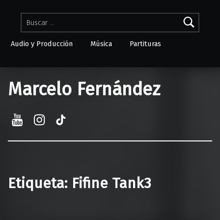
Buscar:
Audio y Producción
Música
Partituras
Skip to menu toggle button
Marcelo Fernández
YouTube
Instagram
TikTok
Etiqueta:
Fifine Tank3