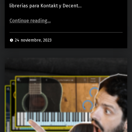
librerías para Kontakt y Decent…
“GUÍA para SAMPLEAR INSTRUMENTOS + MELÓDICA GRATIS para KONTAKT y DECENT SAMPLER”
Continue reading
…
24 noviembre, 2023