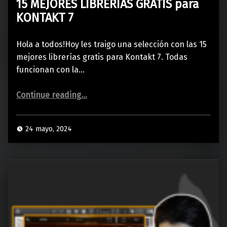
15 MEJORES LIBRERÍAS GRATIS para
KONTAKT 7
Hola a todos!Hoy les traigo una selección con las 15
mejores librerías gratis para Kontakt 7. Todas
funcionan con la…
“15 MEJORES LIBRERÍAS GRATIS para KONTAKT 7”
Continue reading
…
24 mayo, 2024