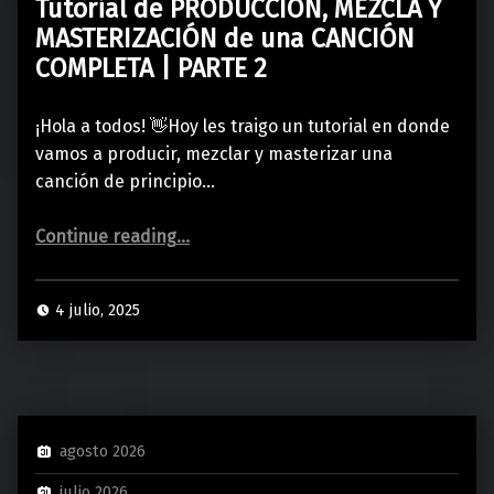
Tutorial de PRODUCCIÓN, MEZCLA Y
MASTERIZACIÓN de una CANCIÓN
COMPLETA | PARTE 2
¡Hola a todos! 👋Hoy les traigo un tutorial en donde
vamos a producir, mezclar y masterizar una
canción de principio…
“Tutorial de PRODUCCIÓN, MEZCLA Y MASTERIZACIÓN de una CANCIÓN COMPLETA | PARTE 2”
Continue reading
…
4 julio, 2025
agosto 2026
julio 2026