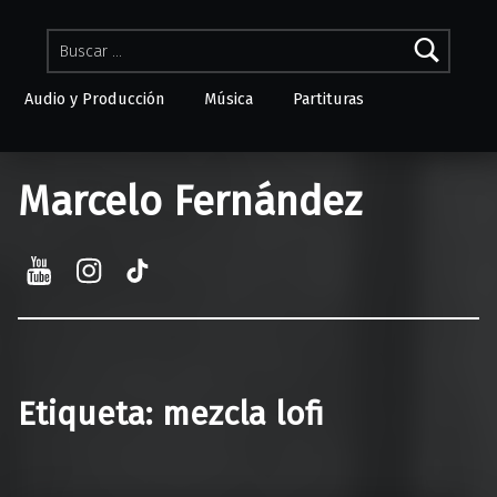
Buscar:
Audio y Producción
Música
Partituras
Skip to menu toggle button
Marcelo Fernández
YouTube
Instagram
TikTok
Etiqueta:
mezcla lofi