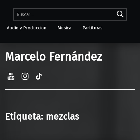
Buscar:
Audio y Producción
Música
Partituras
Skip to menu toggle button
Marcelo Fernández
YouTube
Instagram
TikTok
Etiqueta:
mezclas