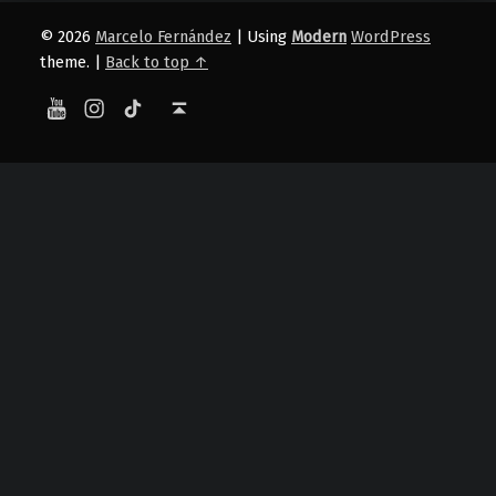
© 2026
Marcelo Fernández
|
Using
Modern
WordPress
theme.
|
Back to top ↑
YouTube
Instagram
TikTok
Back to top ↑