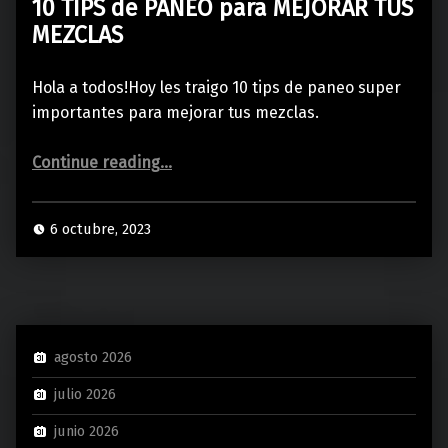
10 TIPS de PANEO para MEJORAR TUS
MEZCLAS
Hola a todos!Hoy les traigo 10 tips de paneo super
importantes para mejorar tus mezclas.
“10 TIPS de PANEO para MEJORAR TUS MEZCLAS”
Continue reading
…
6 octubre, 2023
agosto 2026
julio 2026
junio 2026