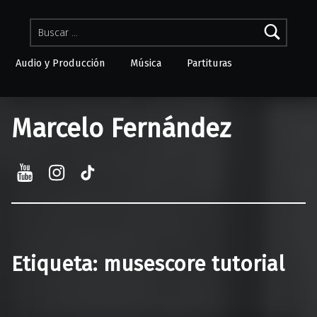
Buscar:
Audio y Producción
Música
Partituras
Skip to menu toggle button
Marcelo Fernández
YouTube
Instagram
TikTok
Etiqueta:
musescore tutorial