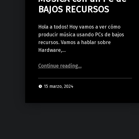
BAJOS RECURSOS
Hola a todos! Hoy vamos a ver cómo
producir música usando PCs de bajos
recursos. Vamos a hablar sobre
Hardware,…
“Cómo PRODUCIR MÚSICA con un PC de BAJOS RECURSOS”
Continue reading
…
15 marzo, 2024