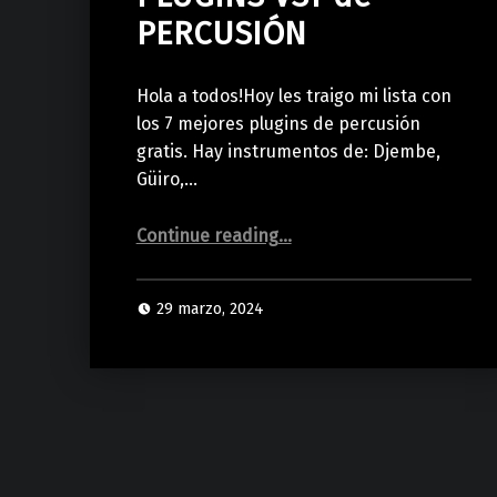
PERCUSIÓN
Hola a todos!Hoy les traigo mi lista con
los 7 mejores plugins de percusión
gratis. Hay instrumentos de: Djembe,
Güiro,…
“Los 7 MEJORES PLUGINS VST de PERCUSIÓN”
Continue reading
…
29 marzo, 2024