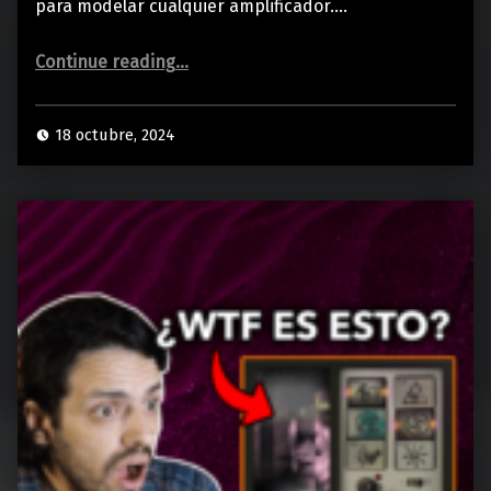
para modelar cualquier amplificador.…
“Este PLUGIN usa IA para MODELAR CUALQUIER AMPLIFICADOR”
Continue reading
…
18 octubre, 2024