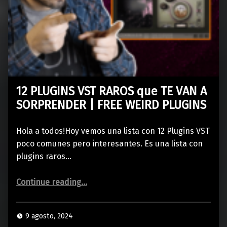
12 PLUGINS VST RAROS que TE VAN A
SORPRENDER | FREE WEIRD PLUGINS
Hola a todos!Hoy vemos una lista con 12 Plugins VST
poco comunes pero interesantes. Es una lista con
plugins raros…
“12 PLUGINS VST RAROS que TE VAN A SORPRENDER | FREE WEIRD PLUGINS”
Continue reading
…
9 agosto, 2024