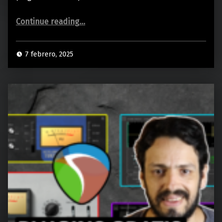
“25 MEJORES PLUGINS VST GRATIS para TECLADISTAS”
Continue reading
…
7 febrero, 2025