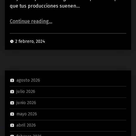
que tus producciones suenen…
“5 MEJORES PLUGINS de BAJO GRATIS | TOP 5 BASS VST”
Continue reading
…
2 febrero, 2024
agosto 2026
julio 2026
junio 2026
mayo 2026
abril 2026