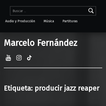
Buscar:
Audio y Producción
Música
Partituras
Skip to menu toggle button
Marcelo Fernández
YouTube
Instagram
TikTok
Etiqueta:
producir jazz reaper