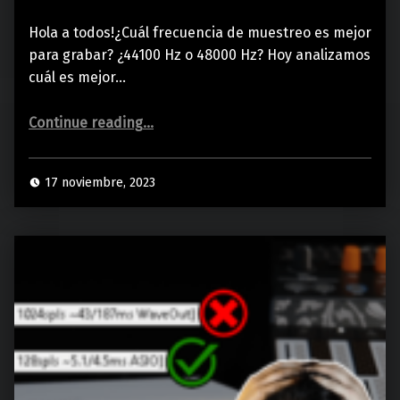
Hola a todos!¿Cuál frecuencia de muestreo es mejor
para grabar? ¿44100 Hz o 48000 Hz? Hoy analizamos
cuál es mejor…
“44100 Hz vs 48000 Hz | ¿Cuál es MEJOR?”
Continue reading
…
17 noviembre, 2023