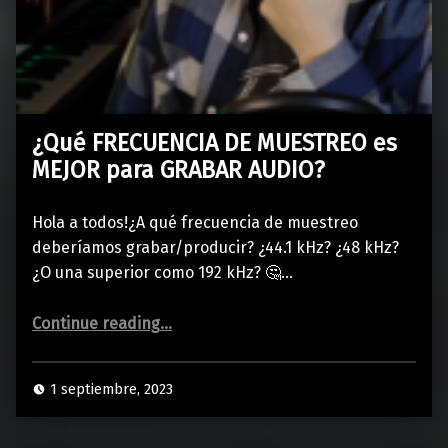
¿Qué FRECUENCIA DE MUESTREO es
MEJOR para GRABAR AUDIO?
Hola a todos!¿A qué frecuencia de muestreo
deberíamos grabar/producir? ¿44.1 kHz? ¿48 kHz?
¿O una superior como 192 kHz? 🤔…
“¿Qué FRECUENCIA DE MUESTREO es MEJOR para GRABAR AUDIO?”
Continue reading
…
1 septiembre, 2023