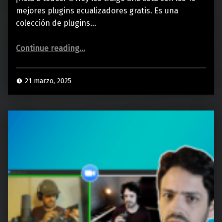
mejores plugins ecualizadores gratis. Es una
colección de plugins…
“10 MEJORES PLUGINS ECUALIZADORES GRATIS | BEST FREE EQ PLUGINS”
Continue reading
…
21 marzo, 2025