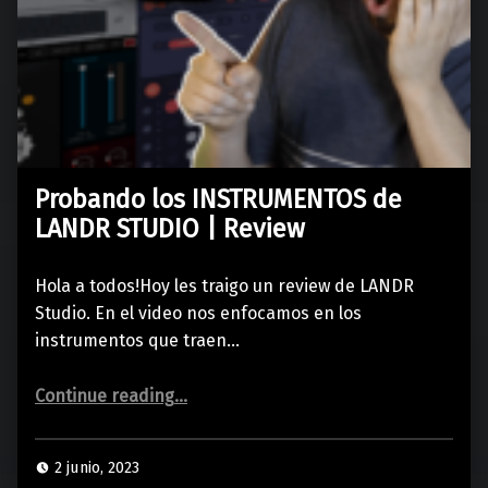
Probando los INSTRUMENTOS de
LANDR STUDIO | Review
Hola a todos!Hoy les traigo un review de LANDR
Studio. En el video nos enfocamos en los
instrumentos que traen…
“Probando los INSTRUMENTOS de LANDR STUDIO | Review”
Continue reading
…
2 junio, 2023