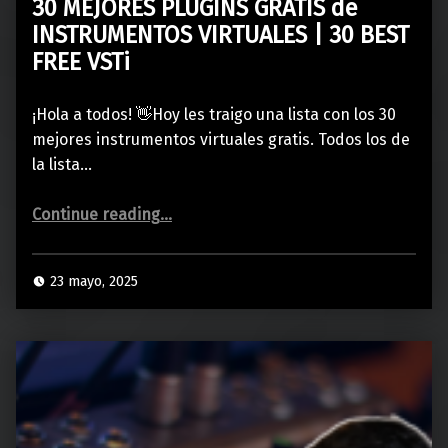
30 MEJORES PLUGINS GRATIS de
INSTRUMENTOS VIRTUALES | 30 BEST
FREE VSTi
¡Hola a todos! 👋Hoy les traigo una lista con los 30
mejores instrumentos virtuales gratis. Todos los de
la lista…
“30 MEJORES PLUGINS GRATIS de INSTRUMENTOS VIRTUALES | 30 BEST FREE VSTi”
Continue reading
…
23 mayo, 2025