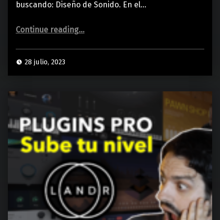
buscando: Diseño de Sonido. En el…
“DISEÑO de SONIDO DESDE CERO | Usando Samples y Sintetizadores”
Continue reading
…
28 julio, 2023