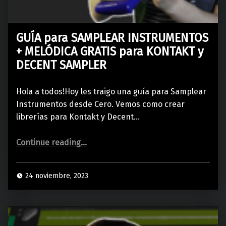
GUÍA para SAMPLEAR INSTRUMENTOS
+ MELÓDICA GRATIS para KONTAKT y
DECENT SAMPLER
Hola a todos!Hoy les traigo una guía para Samplear
Instrumentos desde Cero. Vemos como crear
librerías para Kontakt y Decent…
“GUÍA para SAMPLEAR INSTRUMENTOS + MELÓDICA GRATIS para KONTAKT y DECENT SAMPLER”
Continue reading
…
24 noviembre, 2023