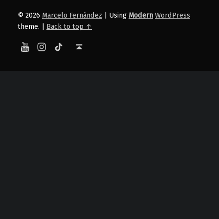
© 2026
Marcelo Fernández
|
Using
Modern
WordPress
theme.
|
Back to top ↑
YouTube
Instagram
TikTok
Back to top ↑