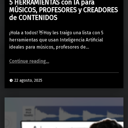
5 HERRAMIENTAS con IA para
MÚSICOS, PROFESORES y CREADORES
de CONTENIDOS
¡Hola a todos! 👋Hoy les traigo una lista con 5
herramientas que usan Inteligencia Artificial
ideales para músicos, profesores de…
“5 HERRAMIENTAS con IA para MÚSICOS, PROFESORES y CREADORES de CONTENIDOS”
Continue reading
…
22 agosto, 2025