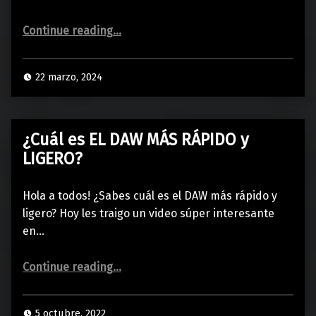
“Cómo MEJORAR el AUDIO de tus CLASES ONLINE”
Continue reading
…
22 marzo, 2024
¿Cuál es EL DAW MÁS RÁPIDO y
LIGERO?
Hola a todos! ¿Sabes cuál es el DAW más rápido y
ligero? Hoy les traigo un video súper interesante
en…
“¿Cuál es EL DAW MÁS RÁPIDO y LIGERO?”
Continue reading
…
5 octubre, 2022